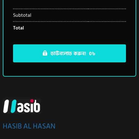
Audit Guide
Subtotal
0
৳
Total
0
৳
ডাউনলোড করুন! 0৳
HASIB AL HASAN